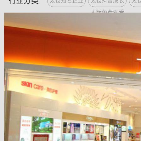
行业分类
太仓知名企业
太仓抖音成长
太
识，合理的收费标准，91抖音成人短
供更优质、更理想的服务。
人版免费观看
Zhicheng decoration is the integration of design and construc
t
grade qualification enterprise. Our company with a long experience on design a
nationwide hotel, villas, shops, factory, office design and decoration; plus eng
construction of central air conditioner, refrigeration equipment installation, 
have a number of well-equipped construction team and high-quality talent team 
conceptions are achieved perfectly embodiment.
For more than 10 years, We are always dedicated to providing professio
from consulting, design, material selection, construction and after-sales service
customer get more senior decoration service, at the meantime we also provide 
Our project managers have many years of work experience, large area d
experience.We are professional that we can provide the perfect construction pla
planning of various styles. We won
excellent
public
reputation
base on our pr
counstruction site management. Moreover, our consummate after-ale serv
our customers feel the most satisfactory service.
Brand new design concept, strong desing strength, strong construction fo
equipment, standard construction management, complete supporting facilities, fi