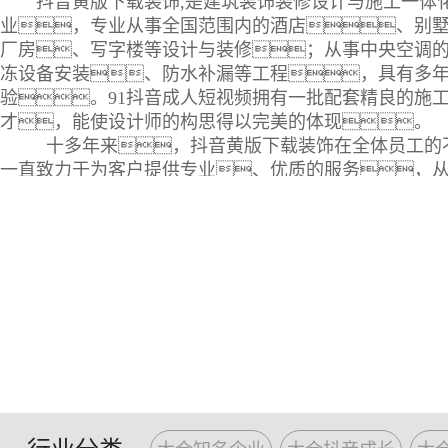
抖音黄版下载装饰,是建筑装饰装修设计与施工一体
业，专业从事全国范围内的酒店、别
厂房、写字楼等设计与装修；从事中央空调
冻设备安装、防水补漏等工程，具有多
验。91抖音成人短视频拥有一批配套精良的施
才，能使设计师的构思得以完美的体现。
十多年来，抖音黄版下载装饰在全体员工的
一直致力于为客户提供专业、优质的服务，
计、选料、施工到售后服务
力求让客户得到更高级的装修服务，并为更有品
的量身定制服务。抖音黄版下载工程管理人员拥有
修施工的经验，能为各类风格的设计与策划提供
能将专业的设计概念和现代化的管理方式融入每个不同
现客户的愿望为己任。先进、科学的企业
理，专业化的材料配送，充分保障的
的售后服务，为抖音黄版下载赢得了广泛的口
全新的设计理念，雄厚的设计实力，
量，精良的技术装备，规范的施
设施，一流的服务质量，快速的反应能