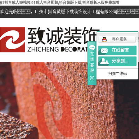
91抖音成人短视频,91成人抖音视频,抖音黄版下载,抖音成长人版免费观看
欢迎光临，广州市抖音黄版下载装饰设计工程有限公司
抖
客户服务
在线留言
在
线
分享到...
客
服
扫描二维码