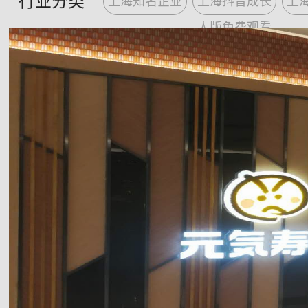
行业分类
上海知名企业
上海抖音成长
上
识，合理的收费标准，91抖音成人
提供更优质、更理想的服务。
人版免费观看
Zhicheng decoration is the integration of design and construc
t
grade qualification enterprise. Our company with a long experience on design a
nationwide hotel, villas, shops, factory, office design and decoration; plus eng
construction of central air conditioner, refrigeration equipment installation, 
have a number of well-equipped construction team and high-quality talent team 
conceptions are achieved perfectly embodiment.
For more than 10 years, We are always dedicated to providing professio
from consulting, design, material selection, construction and after-sales service
customer get more senior decoration service, at the meantime we also provide 
Our project managers have many years of work experience, large area d
experience.We are professional that we can provide the perfect construction pla
planning of various styles. We won
excellent
public
reputation
base on our pr
counstruction site management. Moreover, our consummate after-ale serv
our customers feel the most satisfactory service.
Brand new design concept, strong desing strength, strong construction fo
equipment, standard construction management, complete supporting facilities, fi