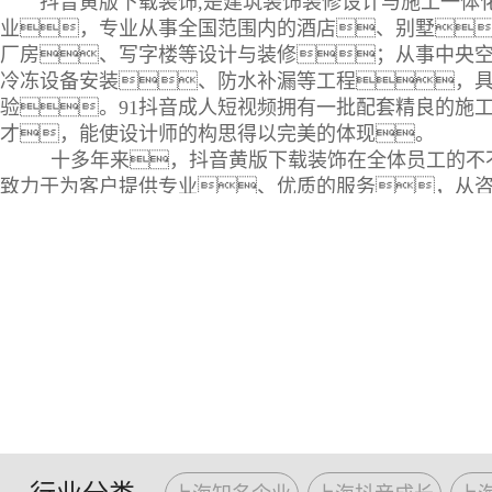
抖音黄版下载装饰,是建筑装饰装修设计与施工一体
业，专业从事全国范围内的酒店、别墅
厂房、写字楼等设计与装修；从事中央
冷冻设备安装、防水补漏等工程，
验。91抖音成人短视频拥有一批配套精良的施
才，能使设计师的构思得以完美的体现。
十多年来，抖音黄版下载装饰在全体员工的不
致力于为客户提供专业、优质的服务，从
计、选料、施工到售后服务，都竭尽所
得到更高级的装修服务，并为更有品味的精
定制服务。抖音黄版下载工程管理人员拥有多年
工的经验，能为各类风格的设计与策划提供完美
将专业的设计概念和现代化的管理方式融入每个不同客
客户的愿望为己任。先进、科学的企业管
理，专业化的材料配送，充分保障的工
后服务，为抖音黄版下载赢得了广泛的口碑和
全新的设计理念，雄厚的设计实力
量，精良的技术装备，规范的施工管理
施，一流的服务质量，快速的反应能力